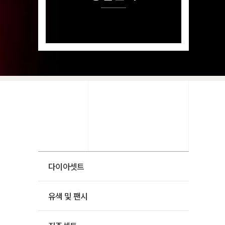
다이아셋트
유색 및 팬시