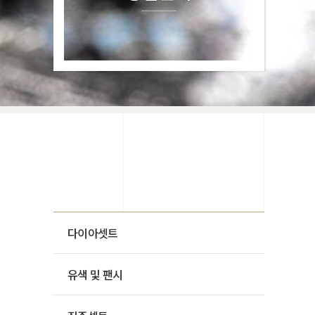
다이아셋트
유색 및 팬시