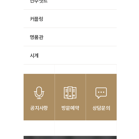
진주셋트
커플링
명품관
시계
공지사항
방문예약
상담문의