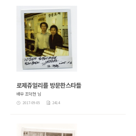
로제쥬얼리를 방문한스타들
배우 조덕현 님
2017-09-05
2414