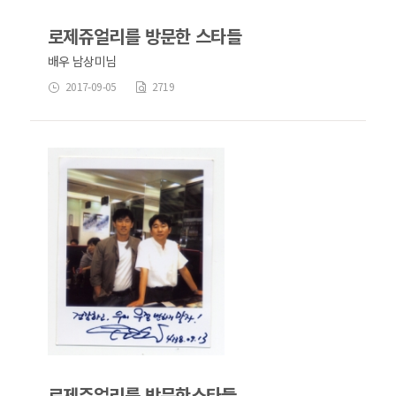
로제쥬얼리를 방문한 스타들
배우 남상미님
2017-09-05
2719
로제쥬얼리를 방문한스타들