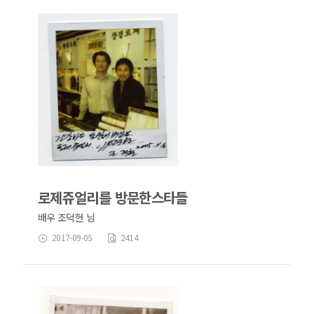
로제쥬얼리를 방문한스타들
배우 조덕현 님
2017-09-05
2414