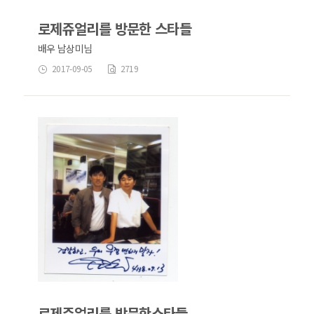
로제쥬얼리를 방문한 스타들
배우 남상미님
2017-09-05
2719
로제쥬얼리를 방문한스타들